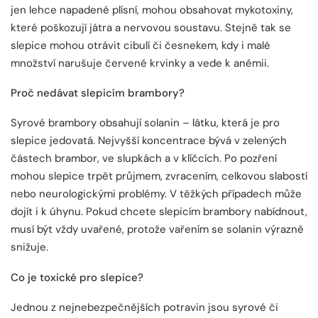
jen lehce napadené plísní, mohou obsahovat mykotoxiny,
které poškozují játra a nervovou soustavu. Stejně tak se
slepice mohou otrávit cibulí či česnekem, kdy i malé
množství narušuje červené krvinky a vede k anémii.
Proč nedávat slepicím brambory?
Syrové brambory obsahují solanin – látku, která je pro
slepice jedovatá. Nejvyšší koncentrace bývá v zelených
částech brambor, ve slupkách a v klíčcích. Po pozření
mohou slepice trpět průjmem, zvracením, celkovou slabostí
nebo neurologickými problémy. V těžkých případech může
dojít i k úhynu. Pokud chcete slepicím brambory nabídnout,
musí být vždy uvařené, protože vařením se solanin výrazně
snižuje.
Co je toxické pro slepice?
Jednou z nejnebezpečnějších potravin jsou syrové či