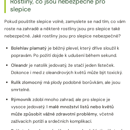
Rostliny, co jsou nebezpečné pro
slepice
Pokud pouštíte slepice volně, zamyslete se nad tím, co vám
roste na zahradě a některé rostliny jsou pro slepice také
nebezpečné. Jaké rostliny jsou pro slepice nebezpečné?
Bolehlav plamatý
je běžný plevel, který dříve sloužil k
popravám. Po požití dojde k udušení během sekund.
Oleandr
je natolik jedovatý, že stačí jeden lísteček.
Dokonce i med z oleandrových květů může být toxický.
Rulík zlomocný
má plody podobné borůvkám, ale jsou
smrtelné.
Rýmovník
zdobí mnoho zahrad, ale pro slepice je
vysoce jedovatý.
I malé množství listů nebo květů
může způsobit vážné zdravotní problémy
, včetně
zažívacích potíží a srdečních komplikací.