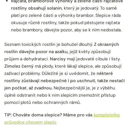
Rajčata, bramborové výhonky a zelené části rajčatové
rostliny obsahují solanin
, který je jedovatý. To samé
platí pro zelené části a výhonky brambor. Slepice ráda
okusuje různé rostliny, takže pokud pěstujete rajčata
nebo brambory, dávejte pozor, aby se k nim nedostala.
Seznam toxických rostlin je bohužel dlouhý.
Z okrasných
rostlin dávejte pozor na
azalku
,
jejíž květy způsobují
průjem a dehydrataci.
Narcisy
mají jedovaté cibule i listy.
Zimolez černý
má plody, které lákají slepice, ale způsobují
zažívací problémy.
Důležité je si uvědomit, že
některé
rostliny zůstávají nebezpečné i po uschnutí, takže nestačí
jen počkat, až zvadnou.
Nejbezpečnější je, je z výběhu
úplně odstranit nebo k nim slepicím znemožnit přístup
pomocí plotů nebo ochranných rámů.
TIP: Chováte doma slepice? Máme pro vás
kompletního
průvodce chovem slepic