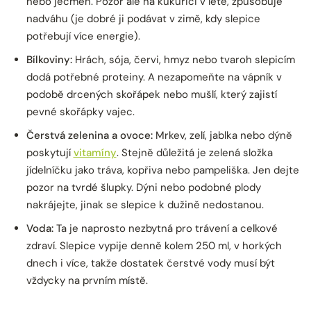
nebo ječmen. Pozor ale na kukuřici v létě, způsobuje
nadváhu (je dobré ji podávat v zimě, kdy slepice
potřebují více energie).
Bílkoviny:
Hrách, sója, červi, hmyz nebo tvaroh slepicím
dodá potřebné proteiny. A nezapomeňte na vápník v
podobě drcených skořápek nebo mušlí, který zajistí
pevné skořápky vajec.
Čerstvá zelenina a ovoce:
Mrkev, zelí, jablka nebo dýně
poskytují
vitamíny
. Stejně důležitá je zelená složka
jídelníčku jako tráva, kopřiva nebo pampeliška. Jen dejte
pozor na tvrdé šlupky. Dýni nebo podobné plody
nakrájejte, jinak se slepice k dužině nedostanou.
Voda:
Ta je naprosto nezbytná pro trávení a celkové
zdraví. Slepice vypije denně kolem 250 ml, v horkých
dnech i více, takže dostatek čerstvé vody musí být
vždycky na prvním místě.