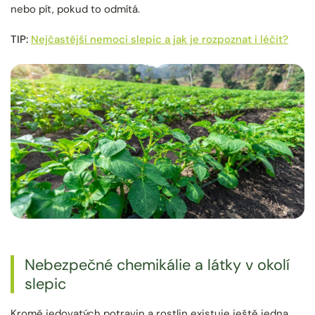
nebo pít, pokud to odmítá.
TIP:
Nejčastější nemoci slepic a jak je rozpoznat i léčit?
Nebezpečné chemikálie a látky v okolí
slepic
Kromě jedovatých potravin a rostlin existuje ještě jedna