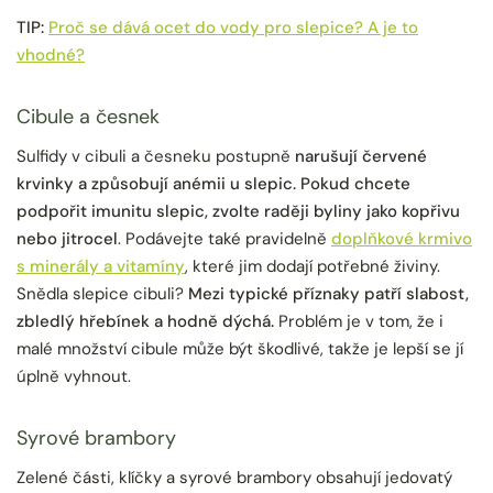
TIP:
Proč se dává ocet do vody pro slepice? A je to
vhodné?
Cibule a česnek
Sulfidy v cibuli a česneku postupně
narušují červené
krvinky a způsobují anémii u slepic.
Pokud chcete
podpořit imunitu slepic, zvolte raději
byliny jako kopřivu
nebo jitrocel
. Podávejte také pravidelně
doplňkové krmivo
s minerály a vitamíny
, které jim dodají potřebné živiny.
Snědla slepice cibuli?
Mezi typické příznaky patří slabost,
zbledlý hřebínek a hodně dýchá.
Problém je v tom, že i
malé množství cibule může být škodlivé, takže je lepší se jí
úplně vyhnout.
Syrové brambory
Zelené části, klíčky a syrové brambory obsahují jedovatý