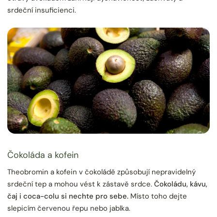
srdeční insuficienci.
Čokoláda a kofein
Theobromin a kofein v čokoládě způsobují nepravidelný
srdeční tep a mohou vést k zástavě srdce.
Čokoládu, kávu,
čaj i coca-colu si nechte pro sebe.
Místo toho dejte
slepicím červenou řepu nebo jablka.