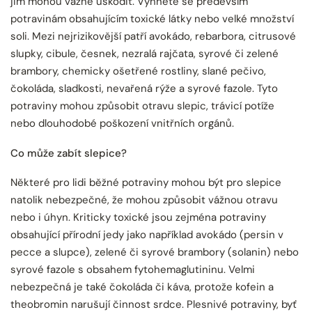
jim mohou vážně uškodit. Vyhněte se především
potravinám obsahujícím toxické látky nebo velké množství
soli. Mezi nejrizikovější patří avokádo, rebarbora, citrusové
slupky, cibule, česnek, nezralá rajčata, syrové či zelené
brambory, chemicky ošetřené rostliny, slané pečivo,
čokoláda, sladkosti, nevařená rýže a syrové fazole. Tyto
potraviny mohou způsobit otravu slepic, trávicí potíže
nebo dlouhodobé poškození vnitřních orgánů.
Co může zabít slepice?
Některé pro lidi běžné potraviny mohou být pro slepice
natolik nebezpečné, že mohou způsobit vážnou otravu
nebo i úhyn. Kriticky toxické jsou zejména potraviny
obsahující přírodní jedy jako například avokádo (persin v
pecce a slupce), zelené či syrové brambory (solanin) nebo
syrové fazole s obsahem fytohemaglutininu. Velmi
nebezpečná je také čokoláda či káva, protože kofein a
theobromin narušují činnost srdce. Plesnivé potraviny, byť