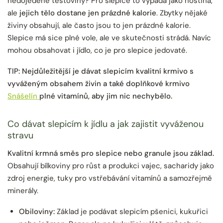
nedojedené těstoviny? Pro slepice to vypadá jako hostina,
ale
jejich tělo dostane jen prázdné kalorie
. Zbytky nějaké
živiny obsahují, ale často jsou to jen prázdné kalorie.
Slepice má sice plné vole, ale ve skutečnosti strádá. Navíc
mohou obsahovat i jídlo, co je pro slepice jedovaté.
TIP: Nejdůležitější je dávat slepicím kvalitní krmivo s
vyváženým obsahem živin a také doplňkové krmivo
Snášelín
plné vitamínů, aby jim nic nechybělo.
Co dávat slepicím k jídlu a jak zajistit vyváženou
stravu
Kvalitní krmná směs pro slepice nebo granule jsou základ.
Obsahují bílkoviny pro růst a produkci vajec, sacharidy jako
zdroj energie, tuky pro vstřebávání vitamínů a samozřejmě
minerály.
Obiloviny:
Základ je podávat slepicím pšenici, kukuřici