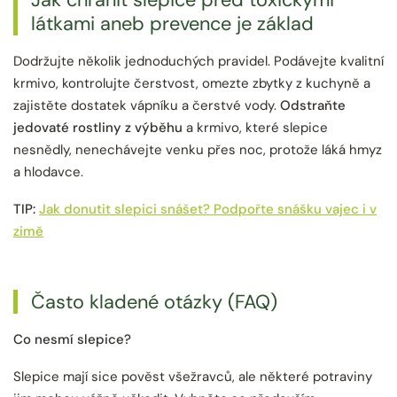
látkami aneb prevence je základ
Dodržujte několik jednoduchých pravidel. Podávejte kvalitní
krmivo, kontrolujte čerstvost, omezte zbytky z kuchyně a
zajistěte dostatek vápníku a čerstvé vody.
Odstraňte
jedovaté rostliny z výběhu
a krmivo, které slepice
nesnědly, nenechávejte venku přes noc, protože láká hmyz
a hlodavce.
TIP:
Jak donutit slepici snášet? Podpořte snášku vajec i v
zimě
Často kladené otázky (FAQ)
Co nesmí slepice?
Slepice mají sice pověst všežravců, ale některé potraviny