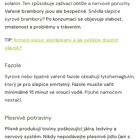
solanin. Ten způsobuje zažívací obtíže a nervové poruchy.
Vařené brambory jsou ale bezpečné
. Snědla slepice
syrové brambory?
Po konzumaci se objevuje slabost,
zmatenost a problémy s trávením.
TIP:
Krmení slepic skořápkami a jak nejlépe doplnit
vápník?
Fazole
Syrové nebo špatně vařené fazole obsahují fytohemaglutin,
který
je pro slepice smrtelný.
Fazole musíte vařit
minimálně 15 minut ve vroucí vodě.
Pouhé namočení
nestačí.
Plesnivé potraviny
Plísně produkují toxiny poškozující játra, ledviny a
nervový systém.
Nikdy nepodávejte plesnivé jídlo (ani s