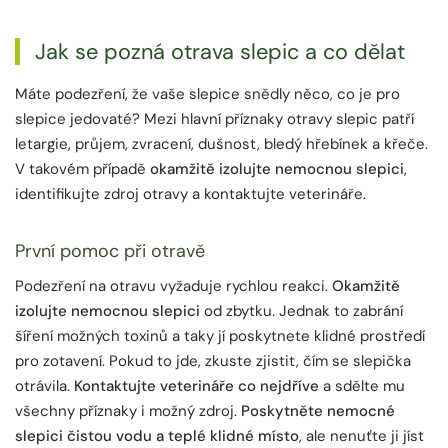
Jak se pozná otrava slepic a co dělat
Máte podezření, že vaše slepice snědly něco, co je pro
slepice jedovaté? Mezi hlavní příznaky otravy slepic patří
letargie, průjem, zvracení, dušnost, bledý hřebínek a křeče.
V takovém případě
okamžitě izolujte nemocnou slepici
,
identifikujte zdroj otravy a kontaktujte veterináře.
První pomoc při otravě
Podezření na otravu vyžaduje rychlou reakci.
Okamžitě
izolujte nemocnou slepici
od zbytku. Jednak to zabrání
šíření možných toxinů a taky jí poskytnete klidné prostředí
pro zotavení. Pokud to jde, zkuste zjistit, čím se slepička
otrávila.
Kontaktujte veterináře co nejdříve
a sdělte mu
všechny příznaky i možný zdroj.
Poskytněte nemocné
slepici čistou vodu a teplé klidné místo
, ale nenuťte ji jíst