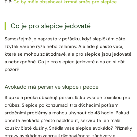
TIP:
Co by měla obsahovat krmná směs pro slepice
Co je pro slepice jedovaté
Samozřejmě je naprosto v pořádku, když slepičkám dáte
zbytek vařené rýže nebo zeleniny.
Ale lidé jí často věci,
které se mohou zdát zdravé, ale pro slepice jsou jedovaté
a nebezpečné.
Co je pro slepice jedovaté a na co si dát
pozor?
Avokádo má persin ve slupce i pecce
Slupka a pecka obsahují persin
, látku vysoce toxickou pro
drůbež. Slepice po konzumaci trpí dýchacími potížemi,
srdečními problémy a mohou uhynout do 48 hodin. Pokud
chcete avokádo přesto nabídnout, servírujte jen malé
kousky čisté dužiny. Snědla vaše slepice avokádo? Příznaky
otravy avokádem zahrnují dýchavičnost, záchvaty a