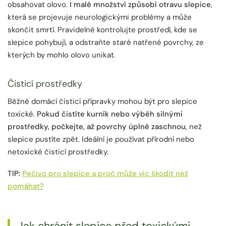
obsahovat olovo.
I malé množství způsobí otravu slepice
,
která se projevuje neurologickými problémy a může
skončit smrtí. Pravidelně kontrolujte prostředí, kde se
slepice pohybují, a odstraňte staré natřené povrchy, ze
kterých by mohlo olovo unikat.
Čisticí prostředky
Běžné domácí čisticí přípravky mohou být pro slepice
toxické.
Pokud čistíte kurník nebo výběh silnými
prostředky, počkejte, až povrchy úplně zaschnou
, než
slepice pustíte zpět. Ideální je používat přírodní nebo
netoxické čisticí prostředky.
TIP:
Pečivo pro slepice a proč může víc škodit než
pomáhat?
Jak chránit slepice před toxickými