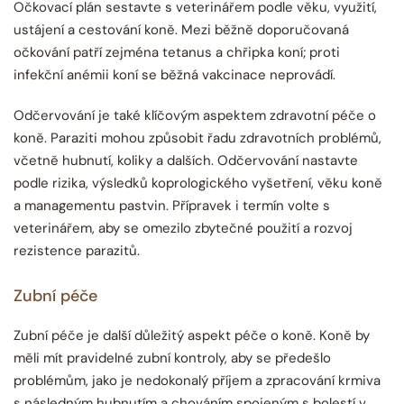
Očkovací plán sestavte s veterinářem podle věku, využití,
ustájení a cestování koně. Mezi běžně doporučovaná
očkování patří zejména tetanus a chřipka koní; proti
infekční anémii koní se běžná vakcinace neprovádí.
Odčervování je také klíčovým aspektem zdravotní péče o
koně. Paraziti mohou způsobit řadu zdravotních problémů,
včetně hubnutí, koliky a dalších. Odčervování nastavte
podle rizika, výsledků koprologického vyšetření, věku koně
a managementu pastvin. Přípravek i termín volte s
veterinářem, aby se omezilo zbytečné použití a rozvoj
rezistence parazitů.
Zubní péče
Zubní péče je další důležitý aspekt péče o koně. Koně by
měli mít pravidelné zubní kontroly, aby se předešlo
problémům, jako je nedokonalý příjem a zpracování krmiva
s následným hubnutím a chováním spojeným s bolestí v