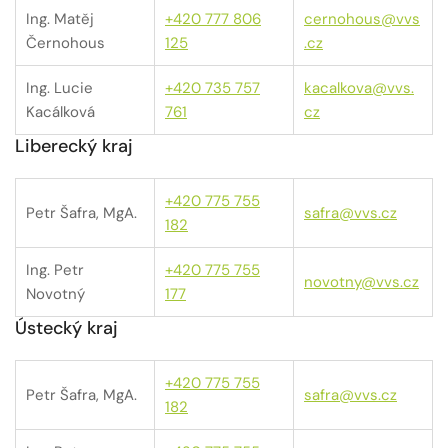
Ing. Matěj
+420 777 806
cernohous@vvs
Černohous
125
.cz
Ing. Lucie
+420 735 757
kacalkova@vvs.
Kacálková
761
cz
Liberecký kraj
+420 775 755
Petr Šafra, MgA.
safra@vvs.cz
182
Ing. Petr
+420 775 755
novotny@vvs.cz
Novotný
177
Ústecký kraj
+420 775 755
Petr Šafra, MgA.
safra@vvs.cz
182