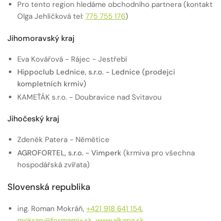
Pro tento region hledáme obchodního partnera (kontakt
Olga Jehličková tel:
775 755 176
)
Jihomoravský kraj
Eva Kovářová - Rájec - Jestřebí
Hippoclub Lednice, s.r.o. - Lednice (prodejci
kompletních krmiv)
KAMEŤÁK s.r.o. - Doubravice nad Svitavou
Jihočeský kraj
Zdeněk Patera - Němětice
AGROFORTEL, s.r.o. - Vimperk
(krmiva pro všechna
hospodářská zvířata)
Slovenská republika
ing. Roman Mokráň,
+421 918 641 154
,
mokran@formamix.sk
,
www.alkapa.sk