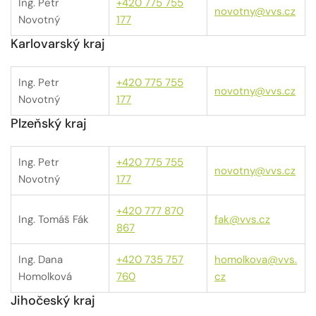
Ing. Petr
+420 775 755
novotny@vvs.cz
Novotný
177
Karlovarský kraj
Ing. Petr
+420 775 755
novotny@vvs.cz
Novotný
177
Plzeňský kraj
Ing. Petr
+420 775 755
novotny@vvs.cz
Novotný
177
+420 777 870
Ing. Tomáš Fák
fak@vvs.cz
867
Ing. Dana
+420 735 757
homolkova@vvs.
Homolková
760
cz
Jihočeský kraj