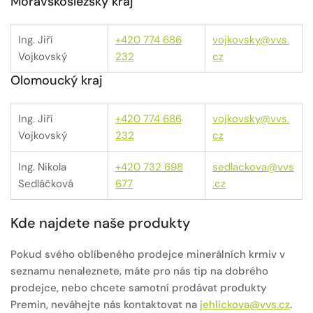
Moravskoslezský kraj
Ing. Jiří
+420 774 686
vojkovsky@vvs.
Vojkovský
232
cz
Olomoucký kraj
Ing. Jiří
+420 774 686
vojkovsky@vvs.
Vojkovský
232
cz
Ing. Nikola
+420 732 698
sedlackova@vvs
Sedláčková
677
.cz
Kde najdete naše produkty
Pokud svého oblíbeného prodejce minerálních krmiv v
seznamu nenaleznete, máte pro nás tip na dobrého
prodejce, nebo chcete samotní prodávat produkty
Premin, neváhejte nás kontaktovat na
jehlickova@vvs.cz
.