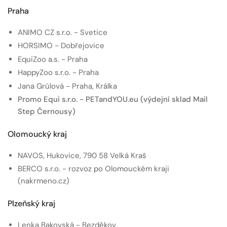
Praha
ANIMO CZ s.r.o. - Svetice
HORSIMO - Dobřejovice
EquiZoo a.s. - Praha
HappyZoo s.r.o. - Praha
Jana Grúlová - Praha, Králka
Promo Equi s.r.o. - PETandYOU.eu (výdejní sklad Mail
Step Černousy)
Olomoucký kraj
NAVOS, Hukovice, 790 58 Velká Kraš
BERCO s.r.o. - rozvoz po Olomouckém kraji
(nakrmeno.cz)
Plzeňský kraj
Lenka Bakovská - Bezděkov