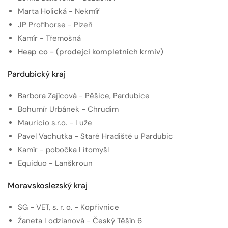
Marta Holická - Nekmíř
JP Profihorse - Plzeň
Kamír - Třemošná
Heap co - (prodejci kompletních krmiv)
Pardubický kraj
Barbora Zajícová - Pěšice, Pardubice
Bohumír Urbánek - Chrudim
Mauricio s.r.o. - Luže
Pavel Vachutka - Staré Hradiště u Pardubic
Kamír - pobočka Litomyšl
Equiduo - Lanškroun
Moravskoslezský kraj
SG - VET, s. r. o. - Kopřivnice
Žaneta Lodzianová - Český Těšín 6