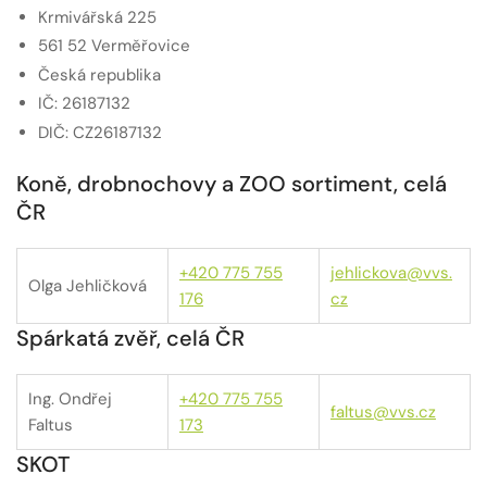
Krmivářská 225
561 52 Verměřovice
Česká republika
IČ: 26187132
DIČ: CZ26187132
Koně, drobnochovy a ZOO sortiment, celá
ČR
+420 775 755
jehlickova@vvs.
Olga Jehličková
176
cz
Spárkatá zvěř, celá ČR
Ing. Ondřej
+420 775 755
faltus@vvs.cz
Faltus
173
SKOT