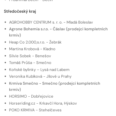
Středočeský kraj
AGROHOBBY CENTRUM s. r. o. - Mladá Boleslav
Agrone Bohemia s.r.o. - Čáslav (prodejci kompletních
krmiv)
Heap Co 2.000,s.r.o. - Žebrák
Martina Krobová - Kladno
Silvie Sobek - Benešov
Tomáš Průša - Smečno
Koňské bylinky – Lysá nad Labem
Veronika Kubíková - Jílové u Prahy
Krmiva Smečno - Smečno (prodejci kompletních
krmiv)
HORSIMO - Dobřejovice
Horseriding.cz - Krkavčí Hora, Hýskov
POKO KRMIVA - Stehelčeves