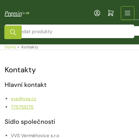
Přejít
k
Otevřít mini košík
obsahu
Vyhledat
produkty
Domů
»
Kontakty
Kontakty
Hlavní kontakt
vvs@vvs.cz
775755175
Sídlo společnosti
VVS Verměřovice s.r.o