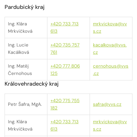
Pardubický kraj
Ing. Klára
+420 733 713
mrkvickova@vv
Mrkvičková
613
s.cz
Ing. Lucie
+420 735 757
kacalkova@vvs.
Kacálková
761
cz
Ing. Matěj
+420 777 806
cernohous@vvs
Černohous
125
.cz
Královehradecký kraj
+420 775 755
Petr Šafra, MgA.
safra@vvs.cz
182
Ing. Klára
+420 733 713
mrkvickova@vv
Mrkvičková
613
s.cz