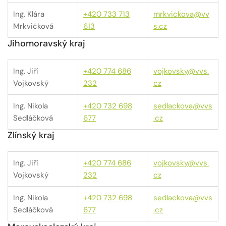
Ing. Klára
+420 733 713
mrkvickova@vv
Mrkvičková
613
s.cz
Jihomoravský kraj
Ing. Jiří
+420 774 686
vojkovsky@vvs.
Vojkovský
232
cz
Ing. Nikola
+420 732 698
sedlackova@vvs
Sedláčková
677
.cz
Zlínský kraj
Ing. Jiří
+420 774 686
vojkovsky@vvs.
Vojkovský
232
cz
Ing. Nikola
+420 732 698
sedlackova@vvs
Sedláčková
677
.cz